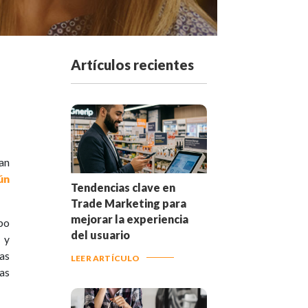
Artículos recientes
ran
ún
Tendencias clave en
Trade Marketing para
mejorar la experiencia
po
del usuario
 y
as
LEER ARTÍCULO
as