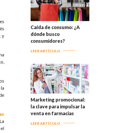
 es
Caída de consumo: ¿A
és
dónde busco
g y
consumidores?
LEER ARTÍCULO
na
go,
los
la
de
Marketing promocional:
la clave para impulsar la
venta en farmacias
as
La
LEER ARTÍCULO
 el