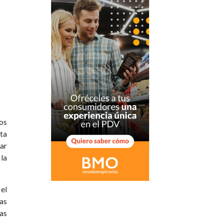
os
sta
ar
 la
 el
has
as